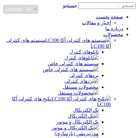
جستجو
Language:
FA
صفحه نخست
اخبار و مقالات
درباره ما
محصولات
سیستم های کنترلی
آکا LC100
تابلوهای کنترل
سیستم های کنترلی خاص
بردهای کنترلی
محصولات مستقل
پکیج های کنترلی آکا
LC100
پک الکتریکال
پک الکتریکال و موتور
مدرنیزیشن (بازسازی)