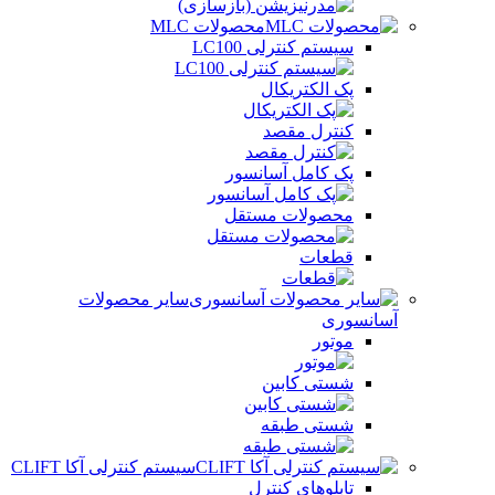
محصولات MLC
سیستم کنترلی LC100
پک الکتریکال
کنترل مقصد
پک کامل آسانسور
محصولات مستقل
قطعات
سایر محصولات
آسانسوری
موتور
شستی کابین
شستی طبقه
سیستم کنترلی آکا CLIFT
تابلوهای کنترل