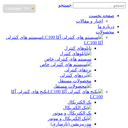
جستجو
Language:
FA
صفحه نخست
اخبار و مقالات
درباره ما
محصولات
سیستم های کنترلی
آکا LC100
تابلوهای کنترل
سیستم های کنترلی خاص
بردهای کنترلی
محصولات مستقل
پکیج های کنترلی آکا
LC100
پک الکتریکال
پک الکتریکال و موتور
مدرنیزیشن (بازسازی)