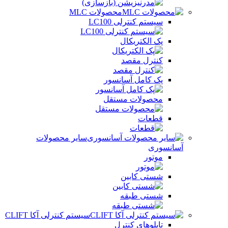
محصولات MLC
سیستم کنترلی LC100
پک الکتریکال
کنترل مقصد
پک کامل آسانسور
محصولات مستقل
قطعات
سایر محصولات
آسانسوری
موتور
شستی کابین
شستی طبقه
سیستم کنترلی آکا CLIFT
تابلوهای کنترل