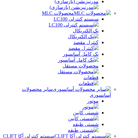
مدرنیزیشن (بازسازی)
محصولات MLC
سیستم کنترلی LC100
پک الکتریکال
کنترل مقصد
پک کامل آسانسور
محصولات مستقل
قطعات
سایر محصولات
آسانسوری
موتور
شستی کابین
شستی طبقه
سیستم کنترلی آکا CLIFT