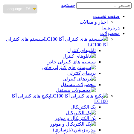
جستجو
Language:
FA
صفحه نخست
اخبار و مقالات
درباره ما
محصولات
سیستم های کنترلی
آکا LC100
تابلوهای کنترل
سیستم های کنترلی خاص
بردهای کنترلی
محصولات مستقل
پکیج های کنترلی آکا
LC100
پک الکتریکال
پک الکتریکال و موتور
مدرنیزیشن (بازسازی)