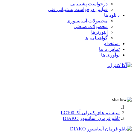
درخواست پشتیبانی
قوانین درخواست پشتیبانی فنی
دانلود ها
محصولات آسانسوری
محصولات صنعتی
اینورترها
گواهینامه ها
استخدام
تماس با ما
نوآوری ها
سیستم های کنترلی آکا LC100
تابلو فرمان آسانسور DIAKO