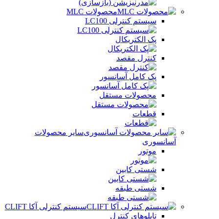
محصولات MLC
سیستم کنترلی LC100
پک الکتریکال
کنترل مقصد
پک کامل آسانسور
محصولات مستقل
قطعات
سایر محصولات
آسانسوری
موتور
شستی کابین
شستی طبقه
سیستم کنترلی آکا CLIFT
تابلوهای کنترل