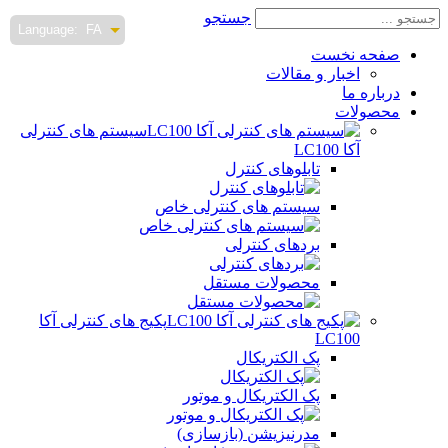
جستجو
Language:
FA
صفحه نخست
اخبار و مقالات
درباره ما
محصولات
سیستم های کنترلی
آکا LC100
تابلوهای کنترل
سیستم های کنترلی خاص
بردهای کنترلی
محصولات مستقل
پکیج های کنترلی آکا
LC100
پک الکتریکال
پک الکتریکال و موتور
مدرنیزیشن (بازسازی)