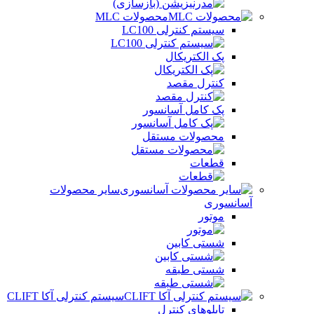
محصولات MLC
سیستم کنترلی LC100
پک الکتریکال
کنترل مقصد
پک کامل آسانسور
محصولات مستقل
قطعات
سایر محصولات
آسانسوری
موتور
شستی کابین
شستی طبقه
سیستم کنترلی آکا CLIFT
تابلوهای کنترل