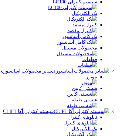
سیستم کنترلی LC100
پک الکتریکال
کنترل مقصد
پک کامل آسانسور
محصولات مستقل
قطعات
سایر محصولات آسانسوری
موتور
شستی کابین
شستی طبقه
سیستم کنترلی آکا CLIFT
تابلوهای کنترل
پک الکتریکال