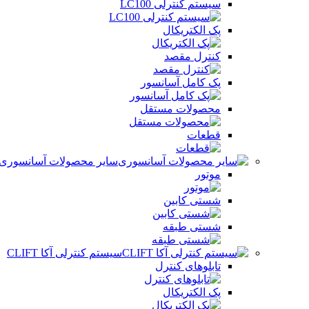
سیستم کنترلی LC100
پک الکتریکال
کنترل مقصد
پک کامل آسانسور
محصولات مستقل
قطعات
سایر محصولات آسانسوری
موتور
شستی کابین
شستی طبقه
سیستم کنترلی آکا CLIFT
تابلوهای کنترل
پک الکتریکال