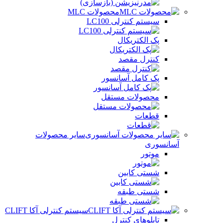
محصولات MLC
سیستم کنترلی LC100
پک الکتریکال
کنترل مقصد
پک کامل آسانسور
محصولات مستقل
قطعات
سایر محصولات
آسانسوری
موتور
شستی کابین
شستی طبقه
سیستم کنترلی آکا CLIFT
تابلوهای کنترل