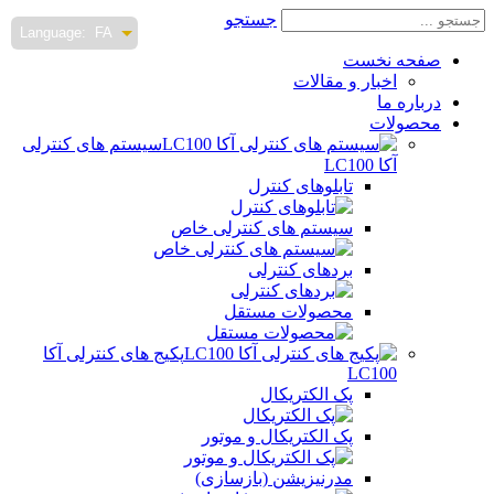
جستجو
Language:
FA
صفحه نخست
اخبار و مقالات
درباره ما
محصولات
سیستم های کنترلی
آکا LC100
تابلوهای کنترل
سیستم های کنترلی خاص
بردهای کنترلی
محصولات مستقل
پکیج های کنترلی آکا
LC100
پک الکتریکال
پک الکتریکال و موتور
مدرنیزیشن (بازسازی)