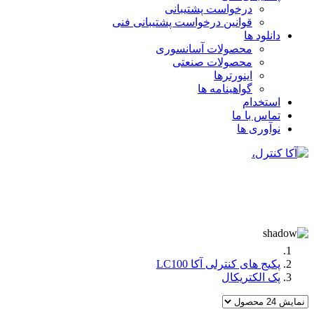
درخواست پشتیبانی
قوانین درخواست پشتیبانی فنی
دانلود ها
محصولات آسانسوری
محصولات صنعتی
اینورترها
گواهینامه ها
استخدام
تماس با ما
نوآوری ها
پکیج های کنترلی آکا LC100
پک الکتریکال