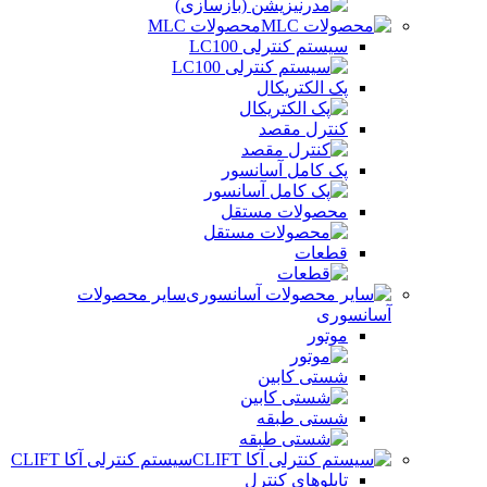
محصولات MLC
سیستم کنترلی LC100
پک الکتریکال
کنترل مقصد
پک کامل آسانسور
محصولات مستقل
قطعات
سایر محصولات
آسانسوری
موتور
شستی کابین
شستی طبقه
سیستم کنترلی آکا CLIFT
تابلوهای کنترل