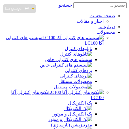
جستجو
Language:
FA
صفحه نخست
اخبار و مقالات
درباره ما
محصولات
سیستم های کنترلی
آکا LC100
تابلوهای کنترل
سیستم های کنترلی خاص
بردهای کنترلی
محصولات مستقل
پکیج های کنترلی آکا
LC100
پک الکتریکال
پک الکتریکال و موتور
مدرنیزیشن (بازسازی)