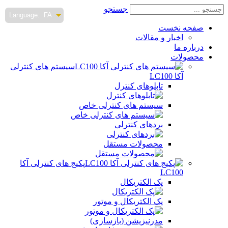
جستجو
Language:
FA
صفحه نخست
اخبار و مقالات
درباره ما
محصولات
سیستم های کنترلی
آکا LC100
تابلوهای کنترل
سیستم های کنترلی خاص
بردهای کنترلی
محصولات مستقل
پکیج های کنترلی آکا
LC100
پک الکتریکال
پک الکتریکال و موتور
مدرنیزیشن (بازسازی)