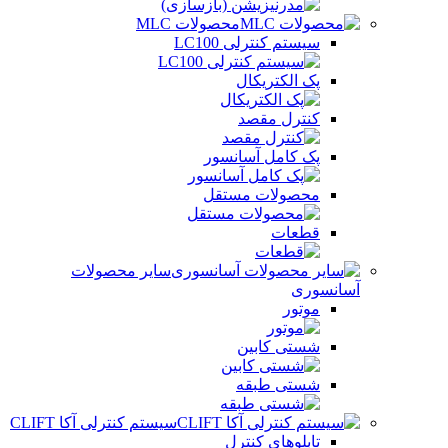
محصولات MLC
سیستم کنترلی LC100
پک الکتریکال
کنترل مقصد
پک کامل آسانسور
محصولات مستقل
قطعات
سایر محصولات
آسانسوری
موتور
شستی کابین
شستی طبقه
سیستم کنترلی آکا CLIFT
تابلوهای کنترل