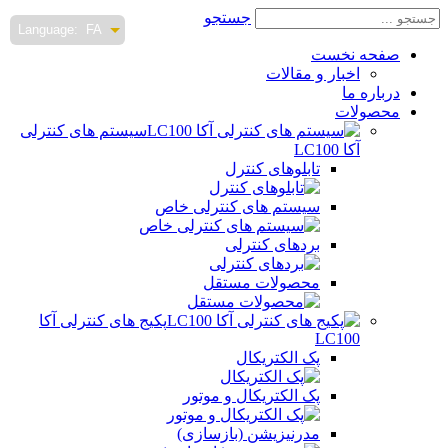
جستجو
Language:
FA
صفحه نخست
اخبار و مقالات
درباره ما
محصولات
سیستم های کنترلی
آکا LC100
تابلوهای کنترل
سیستم های کنترلی خاص
بردهای کنترلی
محصولات مستقل
پکیج های کنترلی آکا
LC100
پک الکتریکال
پک الکتریکال و موتور
مدرنیزیشن (بازسازی)