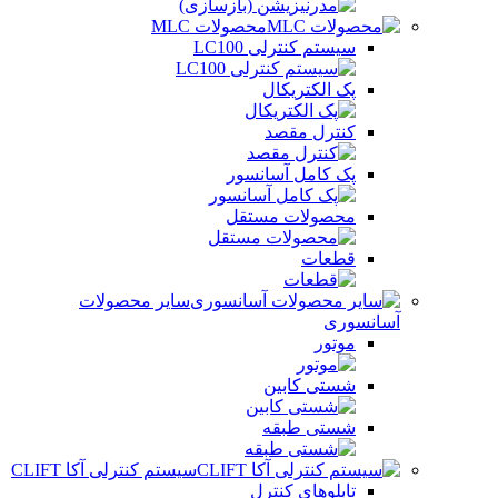
محصولات MLC
سیستم کنترلی LC100
پک الکتریکال
کنترل مقصد
پک کامل آسانسور
محصولات مستقل
قطعات
سایر محصولات
آسانسوری
موتور
شستی کابین
شستی طبقه
سیستم کنترلی آکا CLIFT
تابلوهای کنترل