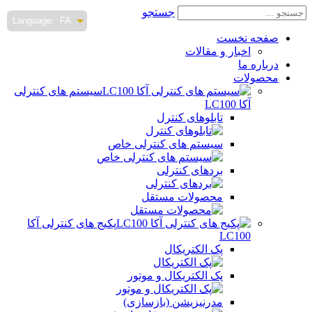
جستجو
Language:
FA
صفحه نخست
اخبار و مقالات
درباره ما
محصولات
سیستم های کنترلی
آکا LC100
تابلوهای کنترل
سیستم های کنترلی خاص
بردهای کنترلی
محصولات مستقل
پکیج های کنترلی آکا
LC100
پک الکتریکال
پک الکتریکال و موتور
مدرنیزیشن (بازسازی)