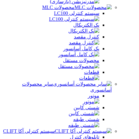
محصولات MLC
سیستم کنترلی LC100
پک الکتریکال
کنترل مقصد
پک کامل آسانسور
محصولات مستقل
قطعات
سایر محصولات
آسانسوری
موتور
شستی کابین
شستی طبقه
سیستم کنترلی آکا CLIFT
تابلوهای کنترل