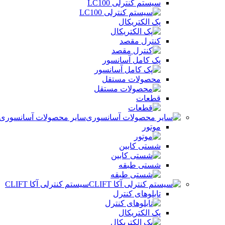
سیستم کنترلی LC100
پک الکتریکال
کنترل مقصد
پک کامل آسانسور
محصولات مستقل
قطعات
سایر محصولات آسانسوری
موتور
شستی کابین
شستی طبقه
سیستم کنترلی آکا CLIFT
تابلوهای کنترل
پک الکتریکال